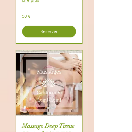
Lire plus
50
50 €
euros
Réserver
Massage Deep Tissue