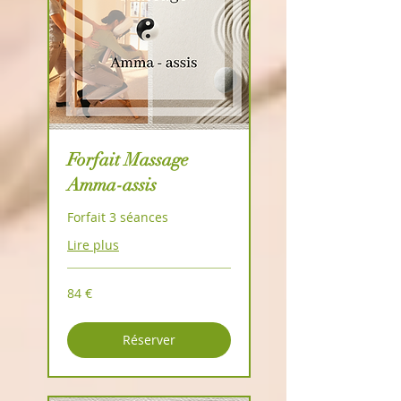
Forfait Massage
Amma-assis
Forfait 3 séances
Lire plus
84
84 €
euros
Réserver