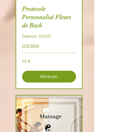
Protocole
Personnalisé Fleurs
de Bach
Séance: 01h20
Lire plus
55
55 €
euros
Réserver