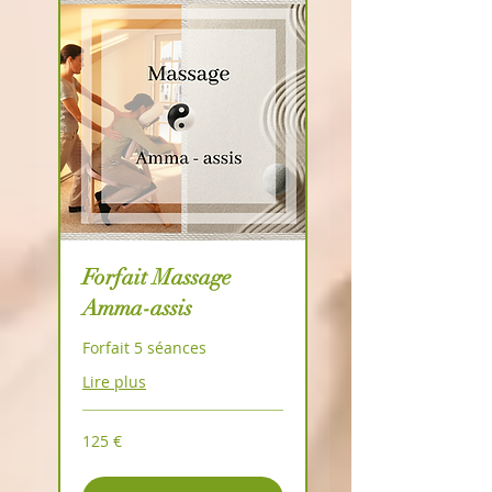
Forfait Massage
Amma-assis
Forfait 5 séances
Lire plus
125
125 €
euros