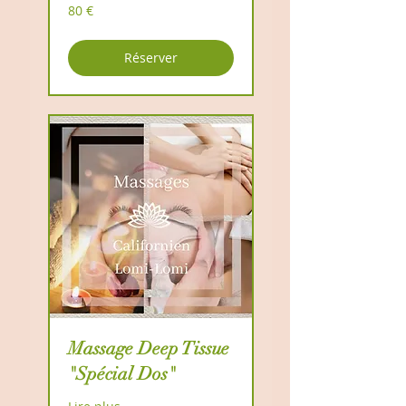
80
80 €
euros
Réserver
Massage Deep Tissue
"Spécial Dos"