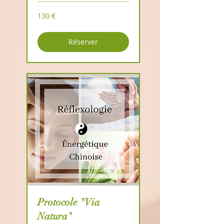
130
130 €
euros
Réserver
Protocole "Via
Natura"