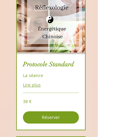
Protocole Standard
La séance
Lire plus
38
38 €
euros
Réserver