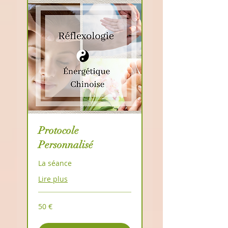
Protocole
Personnalisé
La séance
Lire plus
50
50 €
euros