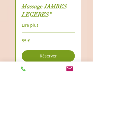
Massage JAMBES
LEGERES"
Lire plus
55
55 €
euros
Réserver