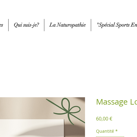
es
Qui suis-je?
La Naturopathie
"Spécial Sports E
Massage L
Prix
60,00 €
Quantité
*